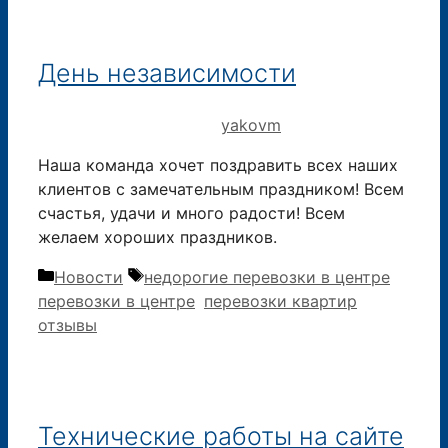
День независимости
29.11.2019
11.05.2016
от
yakovm
Наша команда хочет поздравить всех наших
клиентов с замечательным праздником! Всем
счастья, удачи и много радости! Всем
желаем хороших праздников.
Рубрики
Метки
Новости
недорогие перевозки в центре
,
перевозки в центре
,
перевозки квартир
отзывы
Технические работы на сайте