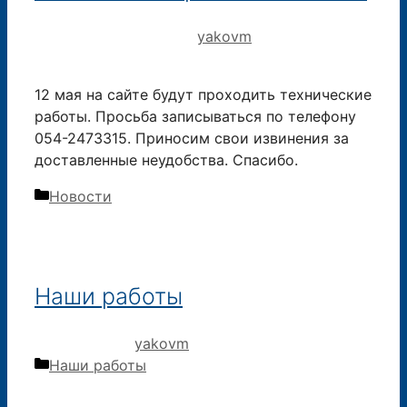
14.11.2019
11.05.2016
от
yakovm
12 мая на сайте будут проходить технические
работы. Просьба записываться по телефону
054-2473315. Приносим свои извинения за
доставленные неудобства. Спасибо.
Рубрики
Новости
Наши работы
15.09.2015
от
yakovm
Рубрики
Наши работы