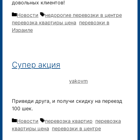
довольных клиентов!
Рубрики
Метки
Новости
недорогие перевозки в центре
,
перевозка квартиры цена
,
перевозки в
Израиле
Супер акция
29.11.2019
11.05.2016
от
yakovm
Приведи друга, и получи скидку на переезд
100 шек.
Рубрики
Метки
Новости
перевозка квартир
,
перевозка
квартиры цена
,
перевозки в центре