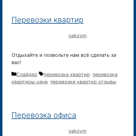
Перевозки квартир
29.11.2019
12.09.2015
от
yakovm
Отдыхайте и позвольте нам всё сделать за
вас!
Рубрики
Метки
Слайдер
перевозка квартир
,
перевозка
квартиры цена
,
перевозки квартир отзывы
Перевозка офиса
29.11.2019
12.09.2015
от
yakovm