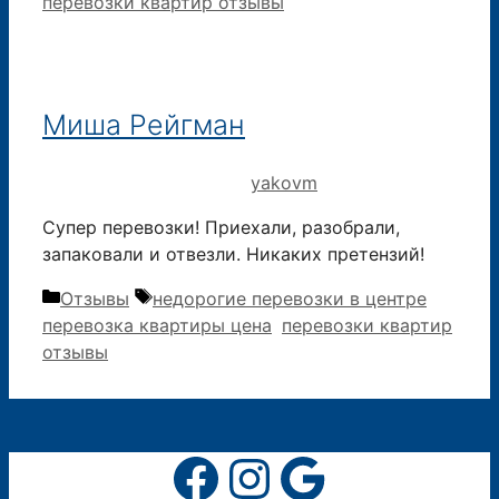
перевозки квартир отзывы
Миша Рейгман
29.11.2019
12.09.2015
от
yakovm
Супер перевозки! Приехали, разобрали,
запаковали и отвезли. Никаких претензий!
Рубрики
Метки
Отзывы
недорогие перевозки в центре
,
перевозка квартиры цена
,
перевозки квартир
отзывы
Facebook
Instagram
Google