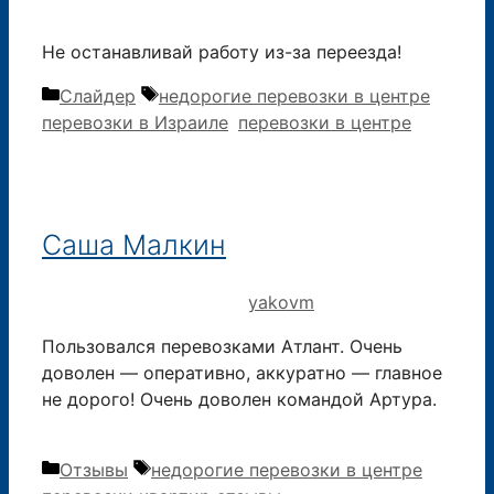
Не останавливай работу из-за переезда!
Рубрики
Метки
Слайдер
недорогие перевозки в центре
,
перевозки в Израиле
,
перевозки в центре
Саша Малкин
29.11.2019
12.09.2015
от
yakovm
Пользовался перевозками Атлант. Очень
доволен — оперативно, аккуратно — главное
не дорого! Очень доволен командой Артура.
Рубрики
Метки
Отзывы
недорогие перевозки в центре
,