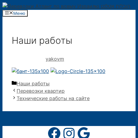
Перейти
к
Меню
содержимому
Наши работы
15.09.2015
от
yakovm
Рубрики
Наши работы
Перевозки квартир
Технические работы на сайте
Facebook
Instagram
Google